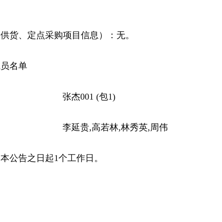
议供货、定点采购项目信息）：
无。
成员名单
：
张杰001 (包1)
李延贵,高若林,林秀英,周伟
本公告之日起1个工作日。