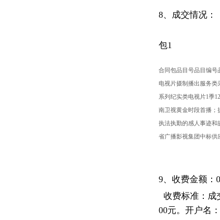
8、成交情况：
包1
合同包品目号品目编号品
电视片摄制播出服务类采购
系列纪实类电视片1季1
南卫视黄金时段首播；
执法执勤的感人事迹和
省广播影视集团中标供应商
9、收费金额：
0
收费标准：
成
00元。开户名：