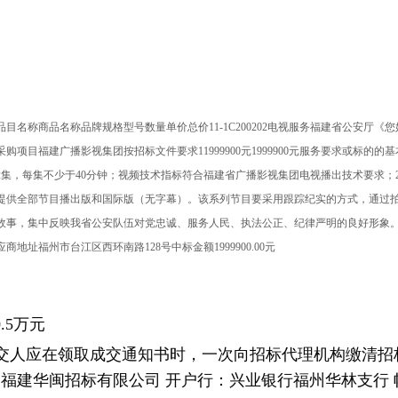
目名称商品名称品牌规格型号数量单价总价11-1C200202电视服务福建省公安厅《您
项目福建广播影视集团按招标文件要求11999900元1999900元服务要求或标的的基
2集，每集不少于40分钟；视频技术指标符合福建省广播影视集团电视播出技术要求；20
提供全部节目播出版和国际版（无字幕）。该系列节目要采用跟踪纪实的方式，通过
故事，集中反映我省公安队伍对党忠诚、服务人民、执法公正、纪律严明的良好形象
地址福州市台江区西环南路128号中标金额1999900.00元
.5
万元
交人应在领取成交通知书时，一次向招标代理机构缴清招标
福建华闽招标有限公司 开户行：兴业银行福州华林支行 帐 号