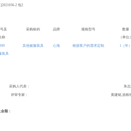
]2021036-2
包2
：
号及
采购标的
品牌
规格型号
数量
名称
（单位
399
其他被服装具
心海
根据客户的需求定制
1（年
服装具
采购人代表：
朱志洪
评审专家：
黄建铭,游栋
及金额：