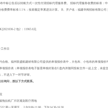
布中标公告后以转账方式一次性付清招标代理服务费。 招标代理服务收费的标准：中标金额1
分收费费率标准:1.1％；按差额定率累进法计算。 B、开户名：福建华闽招标有限公司 开户行：
K]2021036-2
包2
：
11965.6
元
个工作日
均合格。福州联盛航建材有限公司提供的单项报价表中，大包布、小包布的单项报价
供单项报价表（单项报价表电子版需单独封装在U盘内并随同投标文件一起上交，未提
格，不进入下一环节评审。
提出询问，按以下方式联系。
院
省拖拉机厂片区规划医疗用地
53532;周一至周五，上午9:00-11:00，下午14:30-16:30