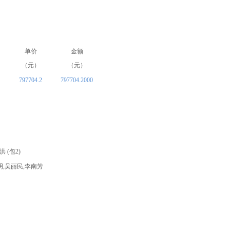
单价
金额
）
（元）
（元）
）
797704.2
797704.2000
 (包2)
明,吴丽民,李南芳