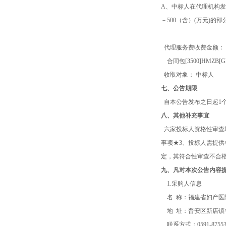
A、中标人在代理机构发
－500（含）(万元)的部
代理服务费收费金额：
合同包
[3500]HMZB[G
收取对象：
中标人
七、公告期限
自本公告发布之日起1
八、其他补充事宜
六家投标人资格性审查
事项★3、投标人需提
定，其符合性审查不合
九、凡对本次公告内容
1.采购人信息
名 称：
福建省妇产医
地 址：
晋安区新店镇
联系方式：
0591-875