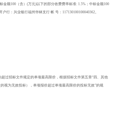
00（含）(万元)以下的部分收费费率标准: 1.5%；中标金额100
兴业银行福州华林支行 帐 号：117130100100040362。
均超过招标文件规定的单项最高限价，根据招标文件第五章“四、其他
交的视为无效投标），单项报价超过单项最高限价的投标无效”的规