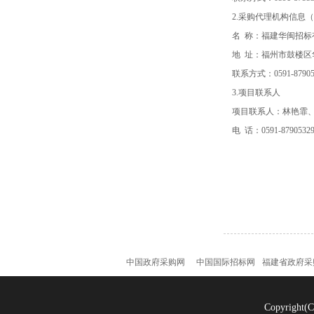
2.采购代理机构信息
名 称：
福建华闽招标
地 址：
福州市鼓楼区华
联系方式：
0591-879
3.项目联系人
项目联系人：
林艳霏
电 话：
0591-87905
中国政府采购网
中国国际招标网
福建省政府采
Copyrigh